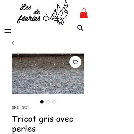
Les
de
féeries
SKU : 537
Tricot gris avec
perles