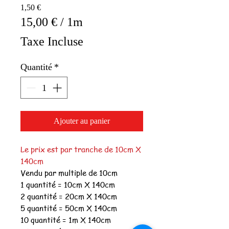
Prix
1,50 €
15,00 €
/
1m
15,00 €
Taxe Incluse
pour
1
Quantité
*
Mètre
Ajouter au panier
Le prix est par tranche de 10cm X
140cm
Vendu par multiple de 10cm
1 quantité = 10cm X 140cm
2 quantité = 20cm X 140cm
5 quantité = 50cm X 140cm
10 quantité = 1m X 140cm