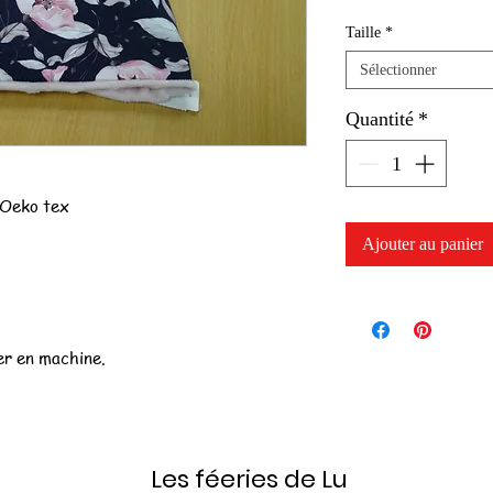
Taille
*
Sélectionner
Quantité
*
é Oeko tex
Ajouter au panier
er en machine.
Les féeries de Lu