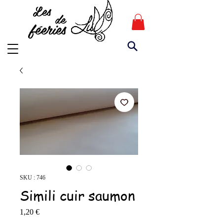
Les
de
féeries
SKU : 746
Simili cuir saumon
Prix
1,20 €