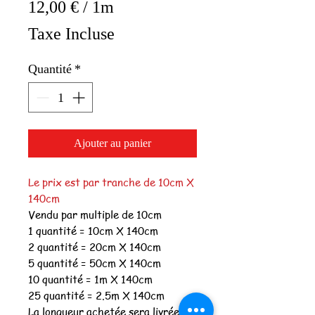
12,00 €
/
1m
12,00 €
Taxe Incluse
pour
1
Quantité
*
Mètre
Ajouter au panier
Le prix est par tranche de 10cm X
140cm
Vendu par multiple de 10cm
1 quantité = 10cm X 140cm
2 quantité = 20cm X 140cm
5 quantité = 50cm X 140cm
10 quantité = 1m X 140cm
25 quantité = 2.5m X 140cm
La longueur achetée sera livrée en