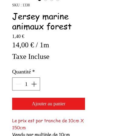
SKU : 1338
Jersey marine
animaux forest
Prix
1,40 €
14,00 €
/
1m
14,00 €
Taxe Incluse
pour
1
Quantité
*
Mètre
Ajouter au panier
Le prix est par tranche de 10cm X
150cm
Vendu par multiple de 10cm