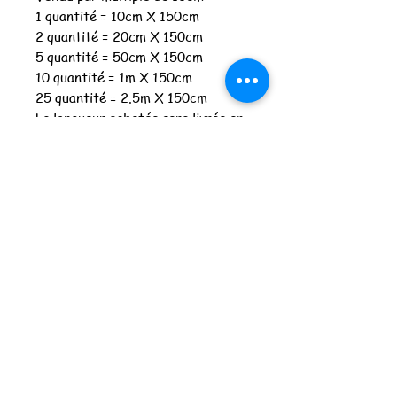
1 quantité = 10cm X 150cm
2 quantité = 20cm X 150cm
5 quantité = 50cm X 150cm
10 quantité = 1m X 150cm
25 quantité = 2.5m X 150cm
La longueur achetée sera livrée en
un seul tenant
Merci de commander à partir
d'une quantité de 3
Spécifications
Composition : 95% coton, 5% EA
Laize en cm : 145cm
Poids : 200gr
Les féeries de Lu