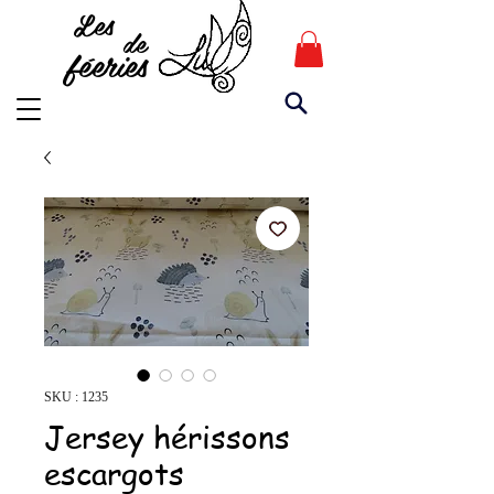
Les
de
féeries
SKU : 1235
Jersey hérissons
escargots