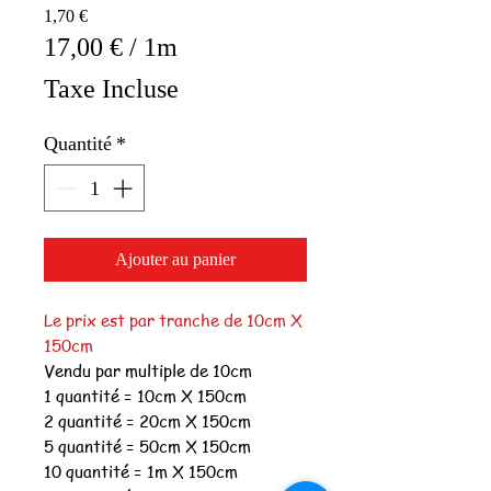
Prix
1,70 €
17,00 €
/
1m
17,00 €
Taxe Incluse
pour
1
Quantité
*
Mètre
Ajouter au panier
Le prix est par tranche de 10cm X
150cm
Vendu par multiple de 10cm
1 quantité = 10cm X 150cm
2 quantité = 20cm X 150cm
5 quantité = 50cm X 150cm
10 quantité = 1m X 150cm