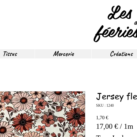
Les
féerie
Tissus
Mercerie
Créations
Jersey fl
SKU : 1240
Prix
1,70 €
17,00 €
/
1m
17,00 €