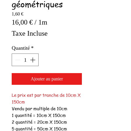
géométriques
Prix
1,60 €
16,00 €
/
1m
16,00 €
Taxe Incluse
pour
1
Quantité
*
Mètre
Ajouter au panier
Le prix est par tranche de 10cm X
150cm
Vendu par multiple de 10cm
1 quantité = 10cm X 150cm
2 quantité = 20cm X 150cm
5 quantité = 50cm X 150cm