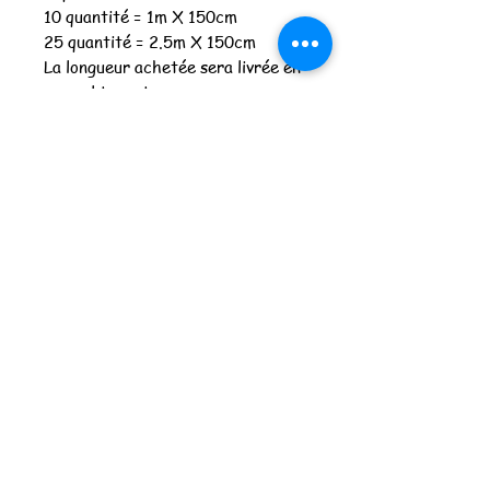
10 quantité = 1m X 150cm
25 quantité = 2.5m X 150cm
La longueur achetée sera livrée en
un seul tenant
Merci de commander à partir
d'une quantité de 3
Spécifications
Composition : 95% coton, 5% EA
Laize en cm : 150cm
Poids : 200gr
Les féeries de Lu
lesfeeriesdelu@gmail.com