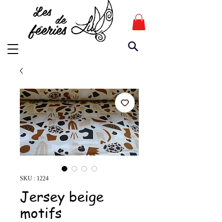
Les
de
féeries
SKU : 1224
Jersey beige
motifs