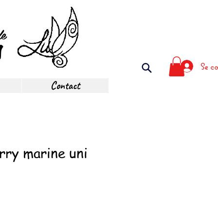
de
s
Se co
Contact
rry marine uni