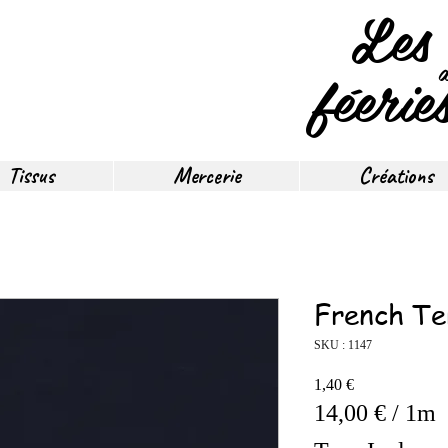
Les
féerie
Tissus
Mercerie
Créations
French Te
SKU : 1147
Prix
1,40 €
14,00 €
/
1m
14,00 €