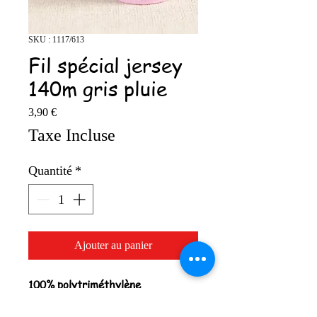
SKU : 1117/613
Fil spécial jersey
140m gris pluie
Prix
3,90 €
Taxe Incluse
Quantité
*
Ajouter au panier
100% polytriméthylène
téréphtalate (ptt)