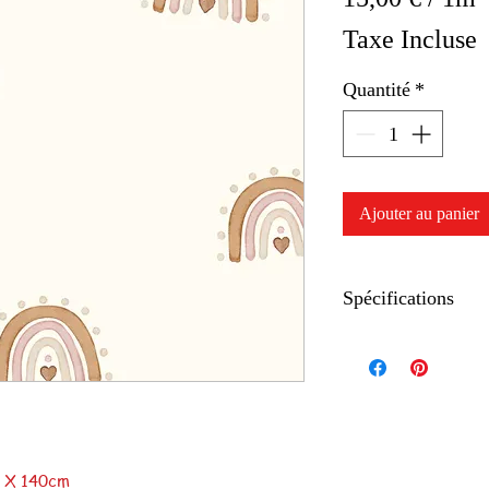
15,00 €
Taxe Incluse
pour
Quantité
*
1
Mètre
Ajouter au panier
Spécifications
Composition : 100% 
Laize en cm : 130cm
Poids : 130gr
m X 140cm