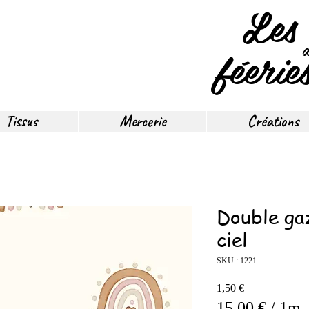
Les
féerie
Tissus
Mercerie
Créations
Double ga
ciel
SKU : 1221
Prix
1,50 €
15,00 €
/
1m