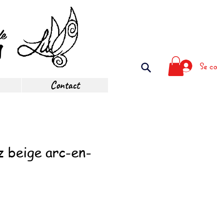
de
s
Se co
Contact
z beige arc-en-