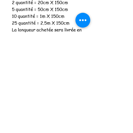
2 quantité = 20cm X 150cm
5 quantité = 50cm X 150cm
10 quantité = 1m X 150cm
25 quantité = 2.5m X 150cm
La longueur achetée sera livrée en
un seul tenant
Merci de commander à partir
d'une quantité de 3
Spécifications
Composition : 100% coton
Laize en cm : 150cm
Poids : 120gr
Les féeries de Lu
lesfeeriesdelu@gmail.com