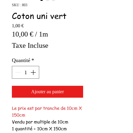
SKU : 803
Coton uni vert
Prix
1,00 €
10,00 €
/
1m
10,00 €
Taxe Incluse
pour
1
Quantité
*
Mètre
Ajouter au panier
Le prix est par tranche de 10cm X
150cm
Vendu par multiple de 10cm
1 quantité = 10cm X 150cm