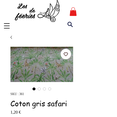
Les
de
féeries
SKU : 361
Coton gris safari
Prix
1,20 €