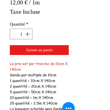
12,00 €
/
1m
12,00 €
Taxe Incluse
pour
1
Quantité
*
Mètre
Ajouter au panier
Le prix est par tranche de 10cm X
140cm
Vendu par multiple de 10cm
1 quantité = 10cm X 140cm
2 quantité = 20cm X 140cm
5 quantité = 50cm X 140cm
10 quantité = 1m X 140cm
25 quantité = 2.5m X 140cm
La longueur achetée sera livrée en