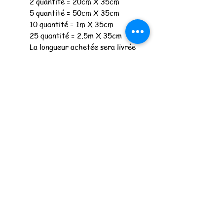
2 quantité = 20cm X 35cm
5 quantité = 50cm X 35cm
10 quantité = 1m X 35cm
25 quantité = 2.5m X 35cm
La longueur achetée sera livrée
en un seul tenant
Merci de commander à partir
d'une quantité de 3
Spécifications
Composition : 92% coton, 8% EA
Laize en cm : 35
Poids : 280gr/m²
Les féeries de Lu
lesfeeriesdelu@gmail.com