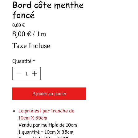
Bord côte menthe
foncé
Prix
0,80 €
8,00 €
/
1m
8,00 €
Taxe Incluse
pour
1
Quantité
*
Mètre
Ajouter au panier
Le prix est par tranche de
10cm X 35cm
Vendu par multiple de 10cm
1 quantité = 10cm X 35cm