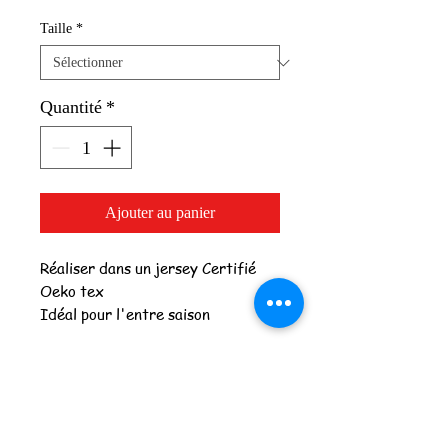
Taille
*
Quantité
*
Ajouter au panier
Réaliser dans un jersey Certifié
Oeko tex
Idéal pour l'entre saison
Fabrication 100% belge
Laver jusqu’à 30°C, ne pas sécher
en machine.