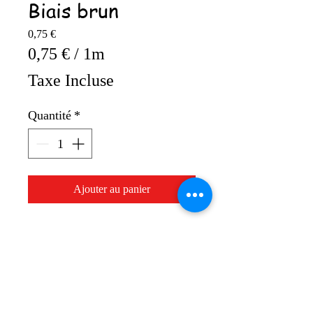
Biais brun
Prix
0,75 €
0,75 €
/
1m
0,75 €
Taxe Incluse
pour
1
Quantité
*
Mètre
Ajouter au panier
Biais tous textiles 20 mm
1 quantité = 1m